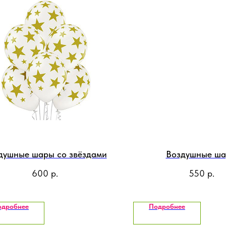
душные шары со звёздами
Воздушные ш
600
р.
550
р.
одробнее
Подробнее