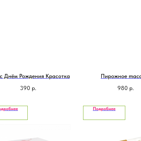
с Днём Рождения Красотка
Пирожное mac
390
р.
980
р.
одробнее
Подробнее