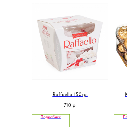
Raffaello 150гр.
710
р.
Подробнее
П