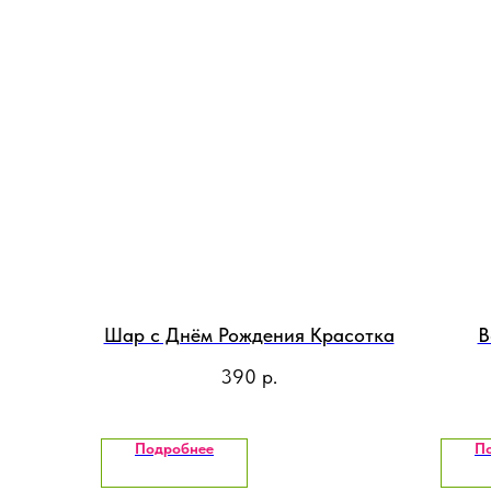
Шар с Днём Рождения Красотка
В
390
р.
Подробнее
П