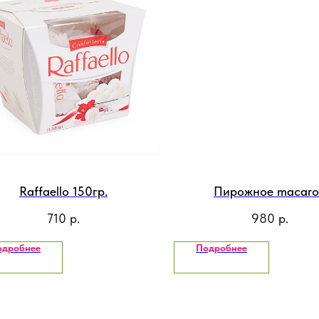
Raffaello 150гр.
Пирожное macar
710
р.
980
р.
одробнее
Подробнее