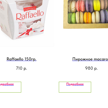
Raffaello 150гр.
Пирожное macar
710
р.
980
р.
одробнее
Подробнее