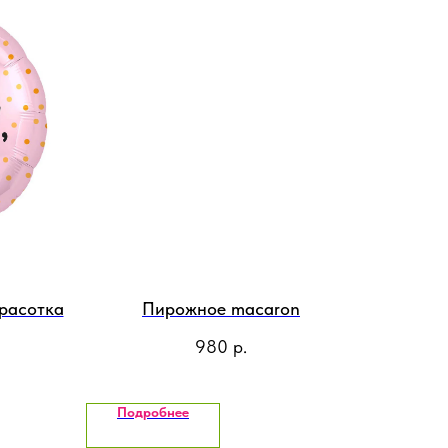
расотка
Пирожное macaron
980
р.
Подробнее