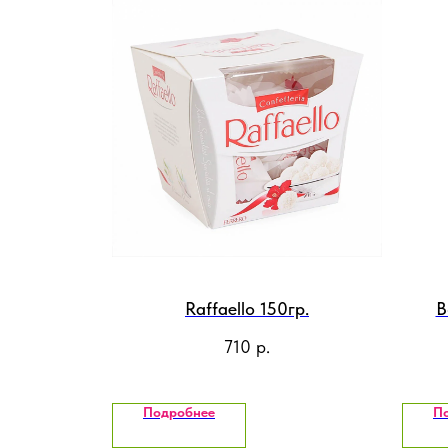
Raffaello 150гр.
В
710
р.
Подробнее
П